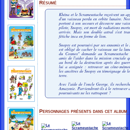
Résumé
Khéna et le Scrameustache reçoivent un app
d'un vaisseau perdu en orbite lunaire. Nos
portent à son secours et découvre une vais
pilote, Snopsy, est mort de radiations morte
arrivée. Mais son double astral s'est tra
fétiche inca en forme de lion.
Snopsy est poursuivi par ses ennemis et le
est obligé de cacher le vaisseau sur la lu
du Cosmos" demande au Scrameustache 
amis de l'aider dans la mission cruciale q
au bord de la destruction après des guerre
lui a assignée : retrouver un cône-mémo
les ancêtres de Snopsy en témoignage de le
terre.
Avec l'aide de l'oncle George, ils recherc
Amazonie. Parviendront-ils à le retrouver 
poursuivants ne les rattrapent ?
Personnages présents dans cet album