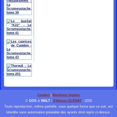
Contact
|
Mentions légales
©
GOS
&
WALT
/
Editions GLÉNAT
- 2026
Toute reproduction, même partielle, sous quelque forme que ce soit, est
interdite sans autorisation préalable des ayants droit repris ci-dessus.