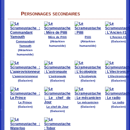
Personnages secondaires
Mère de Pilili
Pilili
L'Ancien #1
Commandant
(Aktarkien
(Aktarkien
(Galaxien)
Yamouth
humanoïde)
humanoïde)
(Aktarkien
humanoïde)
L'approvisionneur
L'astronaute
L'écologiste
L'électronicien
(Galaxien)
(Galaxien)
(Galaxien)
(Galaxien)
Le Prince
Le mécanicien
Le radio
(Galaxien)
Le chef de Jour
(Galaxien)
(Galaxien)
(Galaxien)