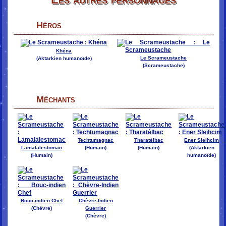
Héros
Khéna
Le Scrameustache
(Aktarkien humanoïde)
(Scrameustache)
Méchants
Techtumagnac
Tharatélbac
Ener Sleihcim
Lamalalestomac
(Humain)
(Humain)
(Aktarkien
(Humain)
humanoïde)
Bouc-indien Chef
Chèvre-Indien
(Chèvre)
Guerrier
(Chèvre)