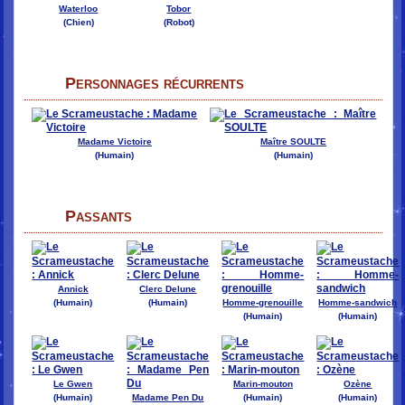
Waterloo
Tobor
(Chien)
(Robot)
Personnages récurrents
Madame Victoire
Maître SOULTE
(Humain)
(Humain)
Passants
Annick
Clerc Delune
(Humain)
(Humain)
Homme-grenouille
Homme-sandwich
(Humain)
(Humain)
Le Gwen
Marin-mouton
Ozène
(Humain)
Madame Pen Du
(Humain)
(Humain)